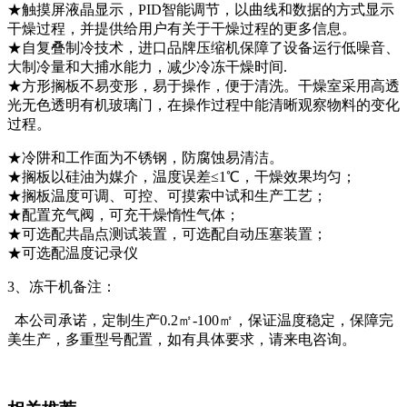
★触摸屏液晶显示，PID智能调节，以曲线和数据的方式显示
干燥过程，并提供给用户有关于干燥过程的更多信息。
★自复叠制冷技术，进口品牌压缩机保障了设备运行低噪音、
大制冷量和大捕水能力，减少冷冻干燥时间.
★方形搁板不易变形，易于操作，便于清洗。干燥室采用高透
光无色透明有机玻璃门，在操作过程中能清晰观察物料的变化
过程。
★冷阱和工作面为不锈钢，防腐蚀易清洁。
★搁板以硅油为媒介，温度误差≤1℃，干燥效果均匀；
★搁板温度可调、可控、可摸索中试和生产工艺；
★配置充气阀，可充干燥惰性气体；
★可选配共晶点测试装置，可选配自动压塞装置；
★可选配温度记录仪
3、冻干机备注：
本公司承诺，定制生产0.2㎡-100㎡，保证温度稳定，保障完
美生产，多重型号配置，如有具体要求，请来电咨询。