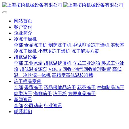
网站首页
客户交付
企业简介
冷冻干燥机
全部
食品冻干机
制药冻干机
中试型冷冻干燥机
实验室
冷冻干燥机
小型冷冻干燥机
冻干解决方案
超低温设备
全部
工业冰箱
超低温拆屏机
立式工业冰箱
卧式工业冰
箱
超低温冷源泵
VOCS-回收+油气回收处理装置
高低
温、冷热源一体机
高精度高低温校准槽
冻干样品案例
全部
果蔬冻干
药品保健品冻干
花茶冻干
生物制品冻干
肉类冻干
海鲜冻干
冻干粉
方便食品冻干
新闻资讯
全部
公司动态
行业资讯
联系我们