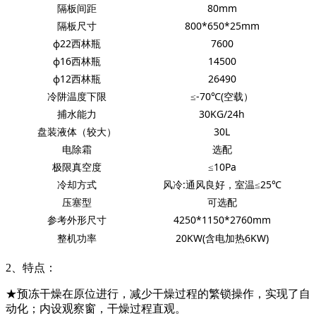
隔板间距
80mm
隔板尺寸
800*650*25mm
ф22西林瓶
7600
ф16西林瓶
14500
ф12西林瓶
26490
冷阱温度下限
≤-70℃(空载）
捕水能力
30KG/24h
盘装液体（较大）
30L
电除霜
选配
极限真空度
≤10Pa
冷却方式
风冷:通风良好，室温≤25℃
压塞型
可选配
参考外形尺寸
4250*1150*2760mm
整机功率
20KW(含电加热6KW)
2
、特点：
★预冻干燥在原位进行，减少干燥过程的繁锁操作，实现了自
动化；内设观察窗，干燥过程直观。