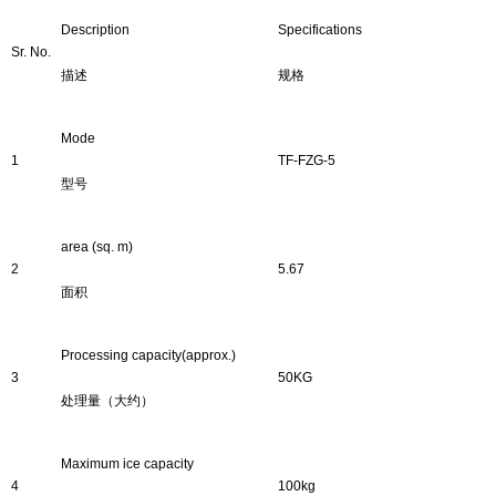
Description
Specifications
Sr. No.
描述
规格
Mode
1
TF-FZG-5
型号
area (sq. m)
2
5.67
面积
Processing capacity
(approx.)
3
50KG
处理
量（大约）
Maximum ice capacity
4
1
00
kg