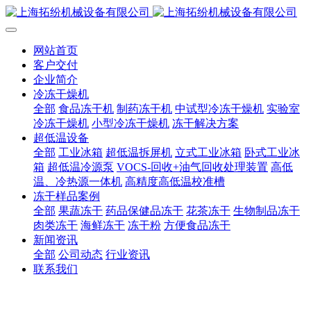
网站首页
客户交付
企业简介
冷冻干燥机
全部
食品冻干机
制药冻干机
中试型冷冻干燥机
实验室
冷冻干燥机
小型冷冻干燥机
冻干解决方案
超低温设备
全部
工业冰箱
超低温拆屏机
立式工业冰箱
卧式工业冰
箱
超低温冷源泵
VOCS-回收+油气回收处理装置
高低
温、冷热源一体机
高精度高低温校准槽
冻干样品案例
全部
果蔬冻干
药品保健品冻干
花茶冻干
生物制品冻干
肉类冻干
海鲜冻干
冻干粉
方便食品冻干
新闻资讯
全部
公司动态
行业资讯
联系我们