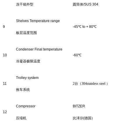
冻干箱外型
圆筒体
/
SUS 304
Shelves
Temperature range
9
-
45
℃
to + 80
℃
板层
温度范围
Condenser Final temperature
10
-6
0
℃
冷凝器
极限温度
Trolley system
11
2
台
（
304stainless steel
）
推车系统
Compressor
BITZER
12
压缩机
比泽尔
(
德国）