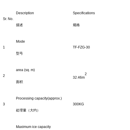
Description
Specifications
Sr. No.
描述
规格
Mode
1
TF-FZG-
30
型号
area (sq. m)
2
2
3
2
.
46
m
面积
Processing capacity
(approx.)
3
30
0KG
处理
量（大约）
Maximum ice capacity