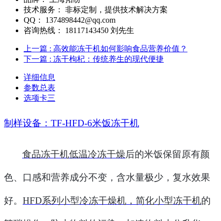
技术服务：
非标定制，提供技术解决方案
QQ：
1374898442@qq.com
咨询热线：
18117143450 刘先生
上一篇
: 高效能冻干机如何影响食品营养价值？
下一篇
: 冻干枸杞：传统养生的现代便捷
详细信息
参数总表
选项卡三
制样设备：
TF-
HFD
-
6米饭冻干机
食品冻干机低温冷冻干燥
后的米饭保留原有颜
色、口感和营养成分不变，含水量极少，复水效果
好。
HFD
系列
小型冷冻干燥机，简化小型冻干机
的