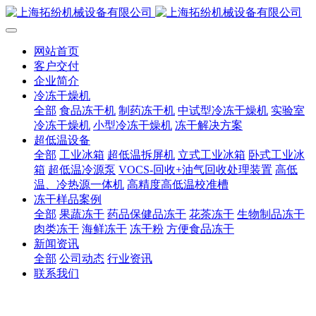
网站首页
客户交付
企业简介
冷冻干燥机
全部
食品冻干机
制药冻干机
中试型冷冻干燥机
实验室
冷冻干燥机
小型冷冻干燥机
冻干解决方案
超低温设备
全部
工业冰箱
超低温拆屏机
立式工业冰箱
卧式工业冰
箱
超低温冷源泵
VOCS-回收+油气回收处理装置
高低
温、冷热源一体机
高精度高低温校准槽
冻干样品案例
全部
果蔬冻干
药品保健品冻干
花茶冻干
生物制品冻干
肉类冻干
海鲜冻干
冻干粉
方便食品冻干
新闻资讯
全部
公司动态
行业资讯
联系我们