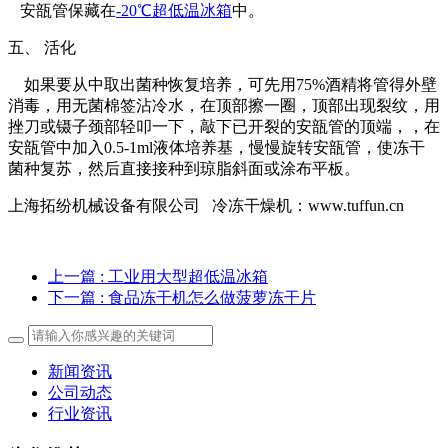
安瓿管保藏在
-20℃超低温冰箱
中。
五、 活化
如果要从中取出菌种恢复培养，可先用75%酒精将管得外壁
消毒，用无菌棉签沾冷水，在顶部擦一圈，顶部出现裂纹，用
挫刀或镊子颈部轻叩一下，敲下已开裂的安瓿管的顶端，，在
安瓿管中加入0.5-1ml液体培养基，慢慢旋转安瓿管，使冻干
菌种复苏，然后直接接种到琼脂斜面或涂布平板。
上海拓纷机械设备有限公司 冷冻干燥机：www.tuffun.cn
上一篇
: 工业用大型超低温冰箱
下一篇
: 食品冻干机怎么做菠萝冻干片
新闻资讯
公司动态
行业资讯