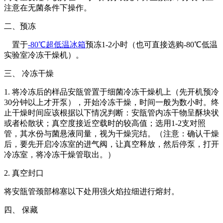
注意在无菌条件下操作。
二、预冻
置于
-80℃超低温冰箱
预冻1-2小时（也可直接选购-80℃低温
实验室冷冻干燥机）。
三、 冷冻干燥
1. 将冷冻后的样品安瓿管置于细菌冷冻干燥机上（先开机预冷
30分钟以上才开泵），开始冷冻干燥，时间一般为数小时。终
止干燥时间应该根据以下情况判断：安瓿管内冻干物呈酥块状
或者松散状；真空度接近空载时的较高值；选用1-2支对照
管，其水份与菌悬液同量，视为干燥完结。（注意：确认干燥
后，要先开启冷冻室的进气阀，让真空释放，然后停泵，打开
冷冻室，将冷冻干燥管取出。）
2. 真空封口
将安瓿管颈部棉塞以下处用强火焰拉细进行熔封。
四、 保藏