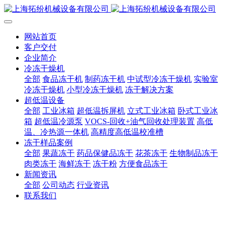
网站首页
客户交付
企业简介
冷冻干燥机
全部
食品冻干机
制药冻干机
中试型冷冻干燥机
实验室
冷冻干燥机
小型冷冻干燥机
冻干解决方案
超低温设备
全部
工业冰箱
超低温拆屏机
立式工业冰箱
卧式工业冰
箱
超低温冷源泵
VOCS-回收+油气回收处理装置
高低
温、冷热源一体机
高精度高低温校准槽
冻干样品案例
全部
果蔬冻干
药品保健品冻干
花茶冻干
生物制品冻干
肉类冻干
海鲜冻干
冻干粉
方便食品冻干
新闻资讯
全部
公司动态
行业资讯
联系我们