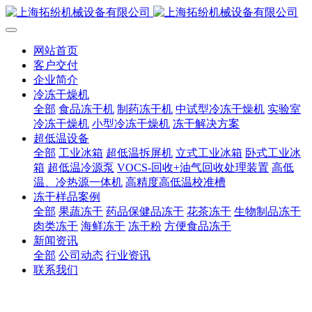
网站首页
客户交付
企业简介
冷冻干燥机
全部
食品冻干机
制药冻干机
中试型冷冻干燥机
实验室
冷冻干燥机
小型冷冻干燥机
冻干解决方案
超低温设备
全部
工业冰箱
超低温拆屏机
立式工业冰箱
卧式工业冰
箱
超低温冷源泵
VOCS-回收+油气回收处理装置
高低
温、冷热源一体机
高精度高低温校准槽
冻干样品案例
全部
果蔬冻干
药品保健品冻干
花茶冻干
生物制品冻干
肉类冻干
海鲜冻干
冻干粉
方便食品冻干
新闻资讯
全部
公司动态
行业资讯
联系我们