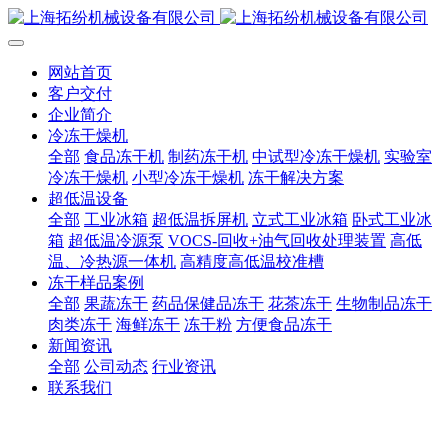
网站首页
客户交付
企业简介
冷冻干燥机
全部
食品冻干机
制药冻干机
中试型冷冻干燥机
实验室
冷冻干燥机
小型冷冻干燥机
冻干解决方案
超低温设备
全部
工业冰箱
超低温拆屏机
立式工业冰箱
卧式工业冰
箱
超低温冷源泵
VOCS-回收+油气回收处理装置
高低
温、冷热源一体机
高精度高低温校准槽
冻干样品案例
全部
果蔬冻干
药品保健品冻干
花茶冻干
生物制品冻干
肉类冻干
海鲜冻干
冻干粉
方便食品冻干
新闻资讯
全部
公司动态
行业资讯
联系我们