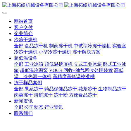
网站首页
客户交付
企业简介
冷冻干燥机
全部
食品冻干机
制药冻干机
中试型冷冻干燥机
实验室
冷冻干燥机
小型冷冻干燥机
冻干解决方案
超低温设备
全部
工业冰箱
超低温拆屏机
立式工业冰箱
卧式工业冰
箱
超低温冷源泵
VOCS-回收+油气回收处理装置
高低
温、冷热源一体机
高精度高低温校准槽
冻干样品案例
全部
果蔬冻干
药品保健品冻干
花茶冻干
生物制品冻干
肉类冻干
海鲜冻干
冻干粉
方便食品冻干
新闻资讯
全部
公司动态
行业资讯
联系我们