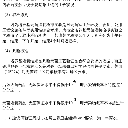
内表面接触，便于观察微生物的生长状况。
（3）
取样原则
因为培养基无菌灌装模拟实验是对无菌室生产环境、设备、公用
工程设施条件等实用性综合考虑。为检查培养基无菌灌装模拟实验全
过程情况，取小样随机进行。若灌装过程持续全天，则应分为上午开
始、结束、下午开始、结束
4
个时间段取样。
（4）
判断标准
培养基灌装结果是判断无菌工艺验证是否符合要求的依据，而正
确理解验证合格标准又是对验证结果做出科学评估的关键要素。美国
（
USP24
）对无菌药品的污染概率有明确的要求。
-6
后续灭菌药品
无菌保证水平不得低于
10
，即污染物概率不得超过百
分分之一。
-3
无菌灌装药品
无菌保证水平不得低于
10
，即污染物概率不得超过千
分分之一。
（5）
建议再验证周期，按照世界卫生组织
GMP
要求，为一年两次。