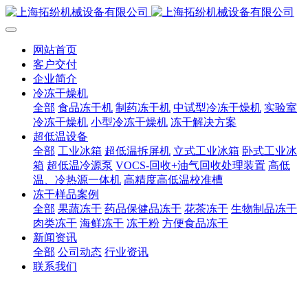
网站首页
客户交付
企业简介
冷冻干燥机
全部
食品冻干机
制药冻干机
中试型冷冻干燥机
实验室
冷冻干燥机
小型冷冻干燥机
冻干解决方案
超低温设备
全部
工业冰箱
超低温拆屏机
立式工业冰箱
卧式工业冰
箱
超低温冷源泵
VOCS-回收+油气回收处理装置
高低
温、冷热源一体机
高精度高低温校准槽
冻干样品案例
全部
果蔬冻干
药品保健品冻干
花茶冻干
生物制品冻干
肉类冻干
海鲜冻干
冻干粉
方便食品冻干
新闻资讯
全部
公司动态
行业资讯
联系我们