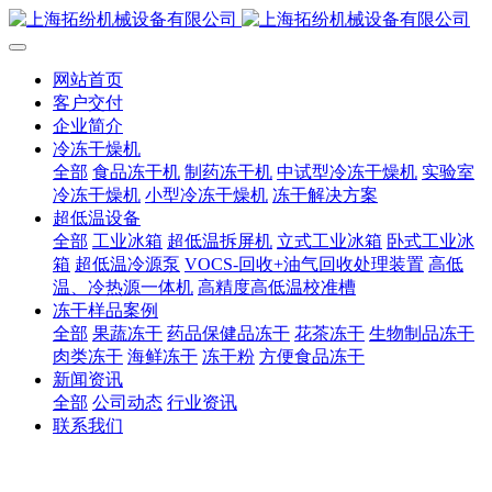
网站首页
客户交付
企业简介
冷冻干燥机
全部
食品冻干机
制药冻干机
中试型冷冻干燥机
实验室
冷冻干燥机
小型冷冻干燥机
冻干解决方案
超低温设备
全部
工业冰箱
超低温拆屏机
立式工业冰箱
卧式工业冰
箱
超低温冷源泵
VOCS-回收+油气回收处理装置
高低
温、冷热源一体机
高精度高低温校准槽
冻干样品案例
全部
果蔬冻干
药品保健品冻干
花茶冻干
生物制品冻干
肉类冻干
海鲜冻干
冻干粉
方便食品冻干
新闻资讯
全部
公司动态
行业资讯
联系我们