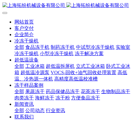
网站首页
客户交付
企业简介
冷冻干燥机
全部
食品冻干机
制药冻干机
中试型冷冻干燥机
实验室
冷冻干燥机
小型冷冻干燥机
冻干解决方案
超低温设备
全部
工业冰箱
超低温拆屏机
立式工业冰箱
卧式工业冰
箱
超低温冷源泵
VOCS-回收+油气回收处理装置
高低
温、冷热源一体机
高精度高低温校准槽
冻干样品案例
全部
果蔬冻干
药品保健品冻干
花茶冻干
生物制品冻干
肉类冻干
海鲜冻干
冻干粉
方便食品冻干
新闻资讯
全部
公司动态
行业资讯
联系我们