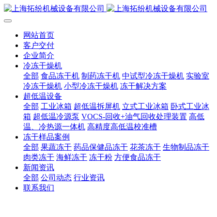
网站首页
客户交付
企业简介
冷冻干燥机
全部
食品冻干机
制药冻干机
中试型冷冻干燥机
实验室
冷冻干燥机
小型冷冻干燥机
冻干解决方案
超低温设备
全部
工业冰箱
超低温拆屏机
立式工业冰箱
卧式工业冰
箱
超低温冷源泵
VOCS-回收+油气回收处理装置
高低
温、冷热源一体机
高精度高低温校准槽
冻干样品案例
全部
果蔬冻干
药品保健品冻干
花茶冻干
生物制品冻干
肉类冻干
海鲜冻干
冻干粉
方便食品冻干
新闻资讯
全部
公司动态
行业资讯
联系我们