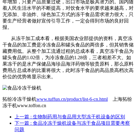
年增加，只要产品质量过硬，出口市场是极具潜力的。国内随
着人民生活水平的不断提高，对饮食水平的要求越来越高，对
无添加、非油炸、绿色加工方式的冻干食品需求潜力很大，只
要生产经营者做好宣传引导工作，一定会得到市场的良好回
报。
从冻干加工成本看，根据美国农业部提供的资料，真空冻
干食品的加工费是冷冻食品和罐头食品的两倍多，但其销售储
藏费用低。从整个加工流通过程的总成本看，真空冻干食品为
罐头食品的1.02倍，为冷冻食品的1.28倍，三者相差不大。如
果冻干的是水产保健品海珍品海洋药物等较贵原料，那么原料
费用占总成本的比重将很大，此时冻干食品的高品质高档次高
价位的优势将显示出来。
拓纷冷冻干燥机
www.tuffun.cn/product/list-6-cn.html
上海拓纷
冻干机www.toffon.cn
上一篇
: 生物制药用与食品用大型冻干机设备的区别
下一篇
: 食品冷冻干燥机设备与冻干食品项目需要考察
问题