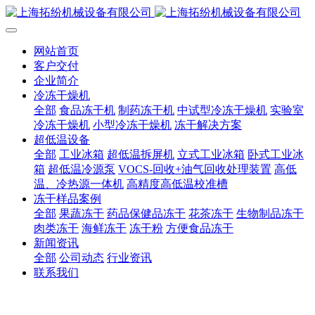
网站首页
客户交付
企业简介
冷冻干燥机
全部
食品冻干机
制药冻干机
中试型冷冻干燥机
实验室
冷冻干燥机
小型冷冻干燥机
冻干解决方案
超低温设备
全部
工业冰箱
超低温拆屏机
立式工业冰箱
卧式工业冰
箱
超低温冷源泵
VOCS-回收+油气回收处理装置
高低
温、冷热源一体机
高精度高低温校准槽
冻干样品案例
全部
果蔬冻干
药品保健品冻干
花茶冻干
生物制品冻干
肉类冻干
海鲜冻干
冻干粉
方便食品冻干
新闻资讯
全部
公司动态
行业资讯
联系我们