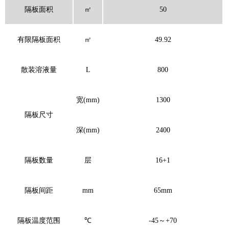
隔板面积
㎡
50
有限隔板面积
㎡
49.92
散装溶液量
L
800
宽(mm)
1300
隔板尺寸
深(mm)
2400
隔板数量
层
16+1
隔板间距
mm
65mm
隔板温度范围
℃
-45～+70