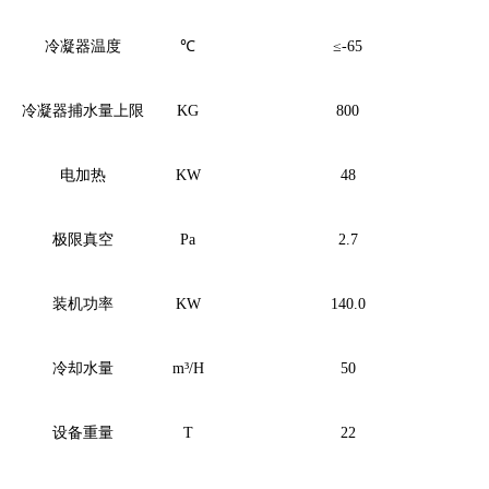
冷凝器温度
℃
≤-65
冷凝器捕水量上限
KG
800
电加热
KW
48
极限真空
Pa
2.7
装机功率
KW
140.0
冷却水量
m³/H
50
设备重量
T
22