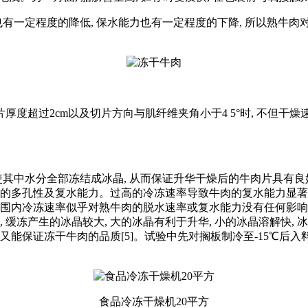
一定程度的降低, 保水能力也有一定程度的下降, 所以熟牛肉
超过2cm以及切片方向与肌纤维夹角小于4 5°时, 不但干燥
其中水分全部冻结成冰晶, 从而保证升华干燥后的牛肉片具有
品的多孔性及复水能力。过高的冷冻速率导致牛肉的复水能力显著
围内冷冻速率似乎对熟牛肉的脱水速率或复水能力没有任何影响,
缓冻产生的冰晶较大, 大的冰晶有利于升华, 小的冰晶溶解快, 
证冻干牛肉的品质[5]。试验中先对搁板制冷至-15℃后入料, 约1.
食品冷冻干燥机20平方