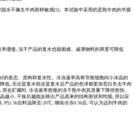
对脱水不像生牛肉那样敏感[5]。本试验中采用的是熟牛肉的半膜
速率缓慢, 冻干产品的复水也较困难。减薄物料的厚度可降低
良好的形态、质构和复水性。冷冻速率高将导致细胞间小冰晶的
降低, 无论是复水前还是复水后产品的色泽都更加苍白失去牛肉
 而在贮藏时, 冷冻速率愈慢的冻干熟牛肉其质量下降得愈快。
冰晶越小, 干燥后越能反映出产品原来的结构形状和性能, 所以应
5h后料温降至-20℃, 继续冷冻0.5h后, 可认为达到牛肉的