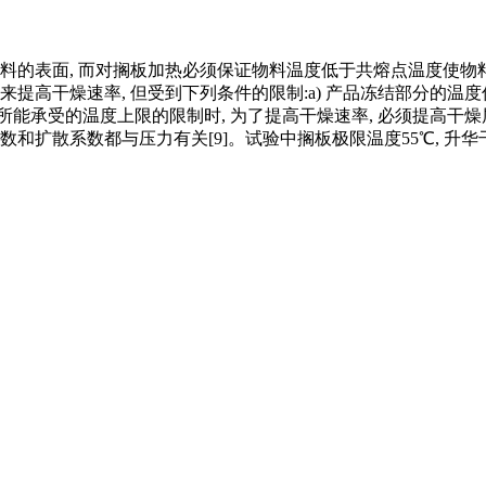
表面, 而对搁板加热必须保证物料温度低于共熔点温度使物料不
提高干燥速率, 但受到下列条件的限制:a) 产品冻结部分的温度
所能承受的温度上限的限制时, 为了提高干燥速率, 必须提高干
和扩散系数都与压力有关[9]。试验中搁板极限温度55℃, 升华