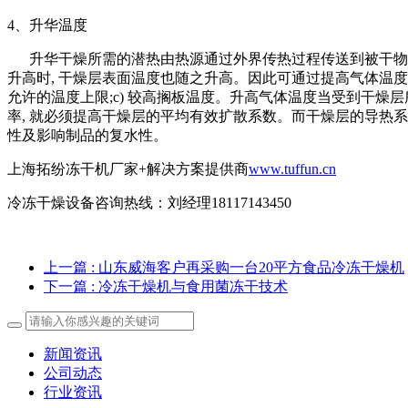
4、升华温度
升华干燥所需的潜热由热源通过外界传热过程传送到被干物料的
升高时, 干燥层表面温度也随之升高。因此可通过提高气体温度来
允许的温度上限;c) 较高搁板温度。升高气体温度当受到干燥层
率, 就必须提高干燥层的平均有效扩散系数。而干燥层的导热系数
性及影响制品的复水性。
上海拓纷冻干机厂家+解决方案提供商
www.tuffun.cn
冷冻干燥设备咨询热线：刘经理18117143450
上一篇
: 山东威海客户再采购一台20平方食品冷冻干燥机
下一篇
: 冷冻干燥机与食用菌冻干技术
新闻资讯
公司动态
行业资讯