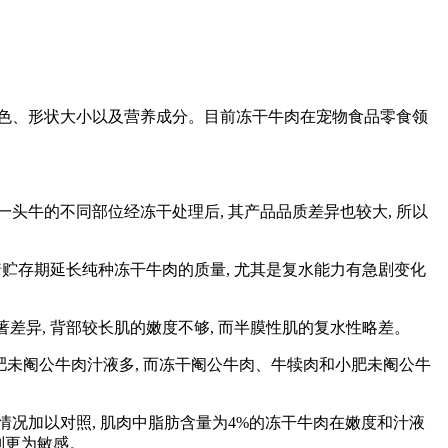
色、形状大小以及营养成分。目前冻干牛肉在宠物食品零食领
头牛的不同部位经冻干处理后, 其产品品质差异也较大, 所以
随着贮存期延长纯种冻干牛肉的质量, 尤其是复水能力有急剧变化
著差异, 背部较长肌的嫩度不够, 而半膜性肌的复水性略差。
肥未阉公牛肉汁液多, 而冻干阉公牛肉、牛犊肉和小肥未阉公牛
情况加以对照, 肌肉中脂肪含量为4%的冻干牛肉在嫩度和汁液
则更为敏感。