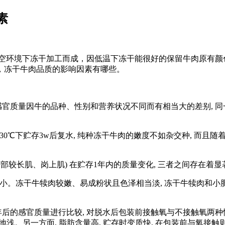
素
空环境下冻干加工而成，因低温下冻干能很好的保留牛肉原有颜
，冻干牛肉品质的影响因素有哪些。
质量因牛的品种、性别和营养状况不同而有相当大的差别, 同一
30℃下贮存3w后复水, 纯种冻干牛肉的嫩度不如杂交种, 而且
部较长肌、岗上肌) 在贮存1年内的质量变化, 三者之间存在着显
减小。冻干牛犊肉较嫩、易成粉状且色泽相当淡, 冻干牛犊肉和小
后的感官质量进行比较, 对脱水后包装前接触氧与不接触氧两种
地浅。另一方面, 脂肪含量高, 贮存时变质快, 在包装前与氧接触