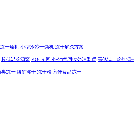
冻干燥机
小型冷冻干燥机
冻干解决方案
超低温冷源泵
VOCS-回收+油气回收处理装置
高低温、冷热源
肉类冻干
海鲜冻干
冻干粉
方便食品冻干