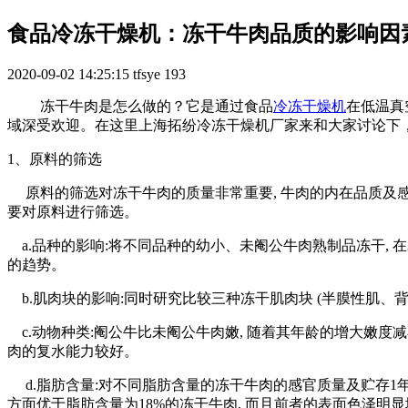
食品冷冻干燥机：冻干牛肉品质的影响因
2020-09-02 14:25:15
tfsye
193
冻干牛肉是怎么做的？它是通过食品
冷冻干燥机
在低温真
域深受欢迎。在这里上海拓纷冷冻干燥机厂家来和大家讨论下
1、原料的筛选
原料的筛选对冻干牛肉的质量非常重要, 牛肉的内在品质及感官
要对原料进行筛选。
a.品种的影响:将不同品种的幼小、未阉公牛肉熟制品冻干, 在
的趋势。
b.肌肉块的影响:同时研究比较三种冻干肌肉块 (半膜性肌、背
c.动物种类:阉公牛比未阉公牛肉嫩, 随着其年龄的增大嫩度
肉的复水能力较好。
d.脂肪含量:对不同脂肪含量的冻干牛肉的感官质量及贮存1年
方面优于脂肪含量为18%的冻干牛肉, 而且前者的表面色泽明显