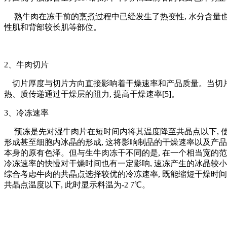
熟牛肉在冻干前的烹煮过程中已经发生了热变性, 水分含量也有
性肌和背部较长肌等部位。
2、牛肉切片
切片厚度与切片方向直接影响着干燥速率和产品质量。当切片厚度
热、质传递通过干燥层的阻力, 提高干燥速率[5]。
3、冷冻速率
预冻是先对湿牛肉片在短时间内将其温度降至共晶点以下, 使
形成甚至细胞内冰晶的形成, 这将影响制品的干燥速率以及产
本身的原有色泽。但与生牛肉冻干不同的是, 在一个相当宽的范
冷冻速率的快慢对干燥时间也有一定影响, 速冻产生的冰晶较小, 
综合考虑牛肉的共晶点选择较优的冷冻速率, 既能缩短干燥时间又能保
共晶点温度以下, 此时显示料温为-2 7℃。