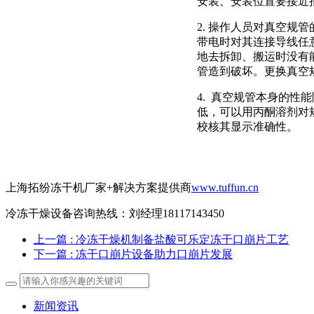
安装、安装位置要接近
2. 操作人员对真空规
带电时对其连接导线任
地去拆卸、搬运时没有
管造到破坏。更换真空
4. 真空规管本身的性
低，可以用丙酮溶剂对
校核其显示准确性。
上海拓纷冻干机厂家+解决方案提供商
www.tuffun.cn
冷冻干燥设备咨询热线：刘经理18117143450
上一篇
: 冷冻干燥机制备盐酸可乐定冻干口崩片工艺
下一篇
: 冻干口崩片设备助力口崩片发展
新闻资讯