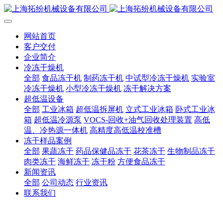
网站首页
客户交付
企业简介
冷冻干燥机
全部
食品冻干机
制药冻干机
中试型冷冻干燥机
实验室
冷冻干燥机
小型冷冻干燥机
冻干解决方案
超低温设备
全部
工业冰箱
超低温拆屏机
立式工业冰箱
卧式工业冰
箱
超低温冷源泵
VOCS-回收+油气回收处理装置
高低
温、冷热源一体机
高精度高低温校准槽
冻干样品案例
全部
果蔬冻干
药品保健品冻干
花茶冻干
生物制品冻干
肉类冻干
海鲜冻干
冻干粉
方便食品冻干
新闻资讯
全部
公司动态
行业资讯
联系我们