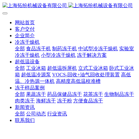
网站首页
客户交付
企业简介
冷冻干燥机
全部
食品冻干机
制药冻干机
中试型冷冻干燥机
实验室
冷冻干燥机
小型冷冻干燥机
冻干解决方案
超低温设备
全部
工业冰箱
超低温拆屏机
立式工业冰箱
卧式工业冰
箱
超低温冷源泵
VOCS-回收+油气回收处理装置
高低
温、冷热源一体机
高精度高低温校准槽
冻干样品案例
全部
果蔬冻干
药品保健品冻干
花茶冻干
生物制品冻干
肉类冻干
海鲜冻干
冻干粉
方便食品冻干
新闻资讯
全部
公司动态
行业资讯
联系我们