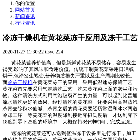
你的位置
网站首页
新闻资讯
行业资讯
冷冻干燥机在黄花菜冻干应用及冻干工艺
2020-11-27 11:30:22
tfsye
224
黄花菜营养价值高，但是新鲜黄花菜不易储存，容易发生
褐变,影响了其风味和食用价值。传统干制黄花菜采用日晒或
烘干,色泽发生褐变,营养物质损失严重以及生产周期比较长。
而
冷冻干燥机
在黄花菜冻干的应用，采用低温速冻保鲜工艺，
黄花菜首先要采用气泡清洗工艺，洗去黄花菜上面的灰尘和污
物。这种清洗方式利用气泡破裂产生的力量，可以起到比普通
流水清洗更好的效果。经过清洗的黄花菜，还要采用高温蒸汽
杀青去除秋水仙碱。杀青之后的黄花菜要经历常温和冰水两道
冷却工序，等黄花菜的温度降到接近零摄氏度后，才送到零下
18度到零下25度的环境中，大概保持8分钟时间，完成速冻。
速冻的黄花菜还可以送到低温冻干设备里进行冻干，加工
成价格高昂的冻干菜。冻干的黄花菜，一公斤在国际市场上大