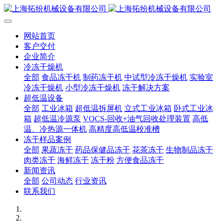
网站首页
客户交付
企业简介
冷冻干燥机
全部
食品冻干机
制药冻干机
中试型冷冻干燥机
实验室
冷冻干燥机
小型冷冻干燥机
冻干解决方案
超低温设备
全部
工业冰箱
超低温拆屏机
立式工业冰箱
卧式工业冰
箱
超低温冷源泵
VOCS-回收+油气回收处理装置
高低
温、冷热源一体机
高精度高低温校准槽
冻干样品案例
全部
果蔬冻干
药品保健品冻干
花茶冻干
生物制品冻干
肉类冻干
海鲜冻干
冻干粉
方便食品冻干
新闻资讯
全部
公司动态
行业资讯
联系我们