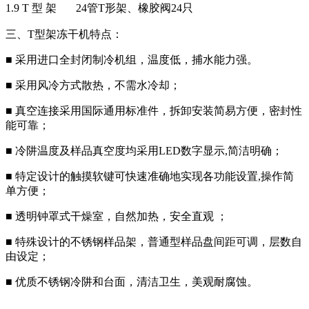
1.9 T 型 架 24管T形架、橡胶阀24只
三、
T型架冻干机
特点：
■ 采用进口全封闭制冷机组，温度低，捕水能力强。
■ 采用风冷方式散热，不需水冷却；
■ 真空连接采用国际通用标准件，拆卸安装简易方便，密封性
能可靠；
■ 冷阱温度及样品真空度均采用LED数字显示,简洁明确；
■ 特定设计的触摸软键可快速准确地实现各功能设置,操作简
单方便；
■ 透明钟罩式干燥室，自然加热，安全直观 ；
■ 特殊设计的不锈钢样品架，普通型样品盘间距可调，层数自
由设定；
■ 优质不锈钢冷阱和台面，清洁卫生，美观耐腐蚀。