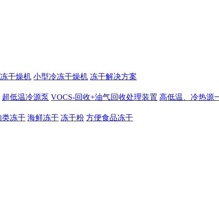
冻干燥机
小型冷冻干燥机
冻干解决方案
超低温冷源泵
VOCS-回收+油气回收处理装置
高低温、冷热源
肉类冻干
海鲜冻干
冻干粉
方便食品冻干