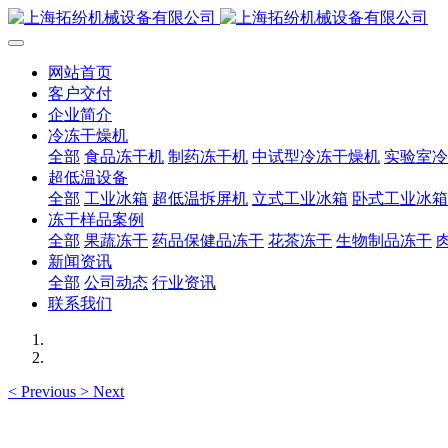
网站首页
客户交付
企业简介
冷冻干燥机
全部
食品冻干机
制药冻干机
中试型冷冻干燥机
实验室冷
超低温设备
全部
工业冰箱
超低温拆屏机
立式工业冰箱
卧式工业冰箱
冻干样品案例
全部
果蔬冻干
药品保健品冻干
花茶冻干
生物制品冻干
新闻资讯
全部
公司动态
行业资讯
联系我们
<
Previous
>
Next