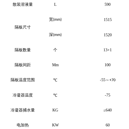
散装溶液量
L
590
宽
(mm)
1515
隔板尺寸
深
(mm)
1520
隔板数量
个
13+1
隔板间距
Mm
100
隔板温度范围
-55
～
℃
+70
冷凝器温度
-75
℃
冷凝器捕水量
KG
≤640
电加热
KW
60