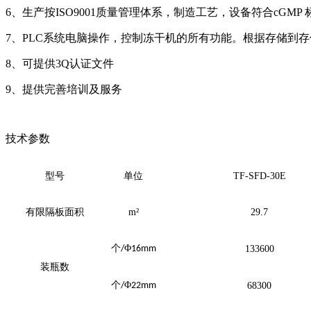
6、生产按ISO9001质量管理体系，制造工艺，设备符合cGMP 
7、PLC系统电脑操作，控制冻干机的所有功能。根据存储到
8、可提供3Q认证文件
9、提供完善培训及服务
技术参数
型号
单位
TF-SFD-30E
有限隔板面积
m
²
29.7
个
Φ
/
16mm
133600
装瓶数
个
Φ
/
22mm
68300