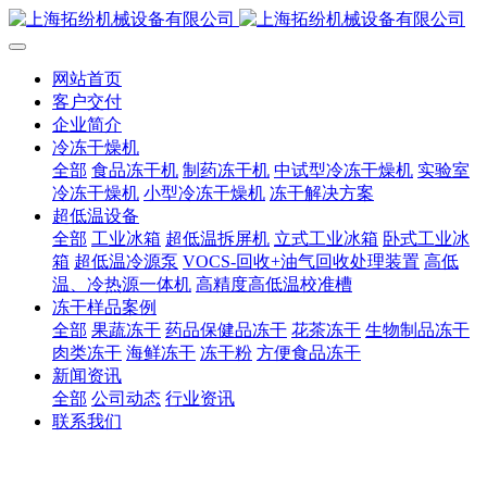
网站首页
客户交付
企业简介
冷冻干燥机
全部
食品冻干机
制药冻干机
中试型冷冻干燥机
实验室
冷冻干燥机
小型冷冻干燥机
冻干解决方案
超低温设备
全部
工业冰箱
超低温拆屏机
立式工业冰箱
卧式工业冰
箱
超低温冷源泵
VOCS-回收+油气回收处理装置
高低
温、冷热源一体机
高精度高低温校准槽
冻干样品案例
全部
果蔬冻干
药品保健品冻干
花茶冻干
生物制品冻干
肉类冻干
海鲜冻干
冻干粉
方便食品冻干
新闻资讯
全部
公司动态
行业资讯
联系我们